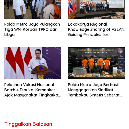
Polda Metro Jaya Pulangkan
Lokakarya Regional
Tiga WNI Korban TPPO dari
Knowledge Sharing of ASEAN
Libya
Guiding Principles for
Effective Social Forestry
Legal Framework (AGP)
Pelatihan Vokasi Nasional
Polda Metro Jaya Berhasil
Batch 4 Dibuka, Kemnaker
Menggagalkan Sindikat
Ajak Masyarakat Tingkatkan
Tembakau Sintetis Seberat
Kompetensi
995 Gram
Tinggalkan Balasan