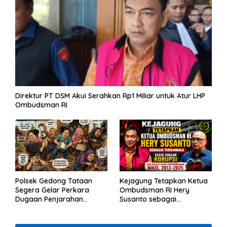
Direktur PT DSM Akui Serahkan Rp1 Miliar untuk Atur LHP
Ombudsman RI
Polsek Gedong Tataan
Kejagung Tetapkan Ketua
Segera Gelar Perkara
Ombudsman RI Hery
Dugaan Penjarahan
Susanto sebagai
Rumah Reni Oktavia
Tersangka Dugaan
Warga Lumbirejo
Korupsi Tata Kelola
Tambang Nikel