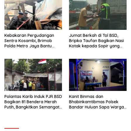
Kebakaran Pergudangan
Jumat Berkah di Tol BSD,
Sentra Kosambi, Brimob
Bripka Taufan Bagikan Nasi
Polda Metro Jaya Bantu
Kotak kepada Sopir yang
Padamkan Kebakaran
Kendaraannya Rusak
Gudang di Kosambi
Polantas Karib Induk PJR BSD
Kanit Binmas dan
Bagikan 81 Bendera Merah
Bhabinkamtibmas Polsek
Putih, Bangkitkan Semangat
Bandar Huluan Sapa Warga
Nasionalisme Warga
Jaga Kamling demi
Kampung yang Aman