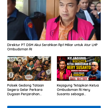
Direktur PT DSM Akui Serahkan Rp1 Miliar untuk Atur LHP
Ombudsman RI
Polsek Gedong Tataan
Kejagung Tetapkan Ketua
Segera Gelar Perkara
Ombudsman RI Hery
Dugaan Penjarahan
Susanto sebagai
Rumah Reni Oktavia
Tersangka Dugaan
Warga Lumbirejo
Korupsi Tata Kelola
Tambang Nikel