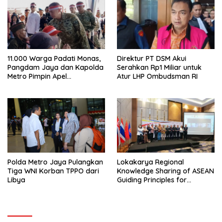
11.000 Warga Padati Monas,
Direktur PT DSM Akui
Pangdam Jaya dan Kapolda
Serahkan Rp1 Miliar untuk
Metro Pimpin Apel
Atur LHP Ombudsman RI
Kebangsaan “Jaga Jakarta
untuk Indonesia
Polda Metro Jaya Pulangkan
Lokakarya Regional
Tiga WNI Korban TPPO dari
Knowledge Sharing of ASEAN
Libya
Guiding Principles for
Effective Social Forestry
Legal Framework (AGP)