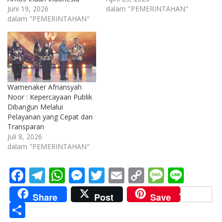
Juni 19, 2026
dalam "PEMERINTAHAN"
dalam "PEMERINTAHAN"
Wamenaker Afriansyah
Noor : Kepercayaan Publik
Dibangun Melalui
Pelayanan yang Cepat dan
Transparan
Juli 8, 2026
dalam "PEMERINTAHAN"
F
T
W
M
T
E
C
M
Li
ac
el
h
e
w
m
o
e
n
Share
Post
Save
e
e
at
ss
itt
ai
p
ss
e
S