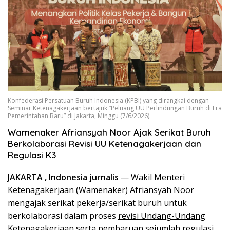
Konfederasi Persatuan Buruh Indonesia (KPBI) yang dirangkai dengan
Seminar Ketenagakerjaan bertajuk “Peluang UU Perlindungan Buruh di Era
Pemerintahan Baru” di Jakarta, Minggu (7/6/2026).
Wamenaker Afriansyah Noor Ajak Serikat Buruh
Berkolaborasi Revisi UU Ketenagakerjaan dan
Regulasi K3
JAKARTA , Indonesia jurnalis
—
Wakil Menteri
Ketenagakerjaan (Wamenaker) Afriansyah Noor
mengajak serikat pekerja/serikat buruh untuk
berkolaborasi dalam proses
revisi Undang-Undang
Ketenagakerjaan
serta pembaruan sejumlah regulasi