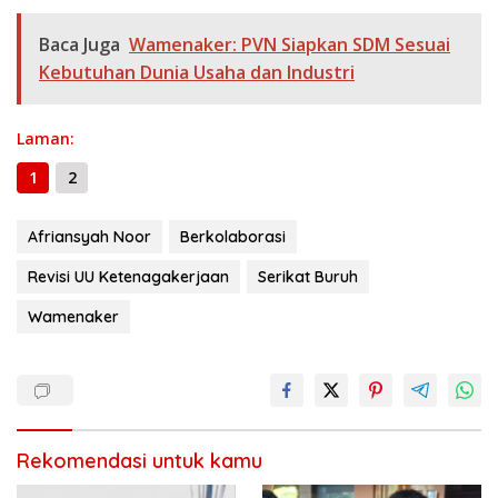
b
gr
s
e
er
l
y
a
h
o
a
A
n
Li
g
ar
Baca Juga
Wamenaker: PVN Siapkan SDM Sesuai
o
m
p
g
n
e
e
Kebutuhan Dunia Usaha dan Industri
k
p
er
k
Laman:
1
2
Afriansyah Noor
Berkolaborasi
Revisi UU Ketenagakerjaan
Serikat Buruh
Wamenaker
Rekomendasi untuk kamu