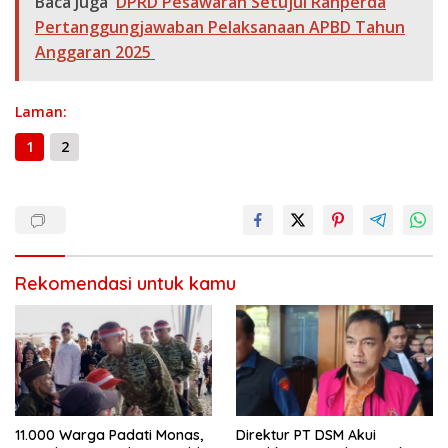
ar
Baca Juga
DPRD Pesawaran Setujui Ranperda
o
m
p
g
n
e
e
Pertanggungjawaban Pelaksanaan APBD Tahun
k
p
er
k
Anggaran 2025
Laman:
1
2
Rekomendasi untuk kamu
11.000 Warga Padati Monas,
Direktur PT DSM Akui