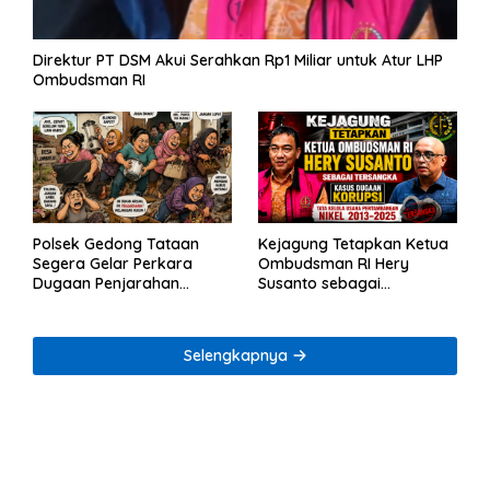
Direktur PT DSM Akui Serahkan Rp1 Miliar untuk Atur LHP
Ombudsman RI
Polsek Gedong Tataan
Kejagung Tetapkan Ketua
Segera Gelar Perkara
Ombudsman RI Hery
Dugaan Penjarahan
Susanto sebagai
Rumah Reni Oktavia
Tersangka Dugaan
Warga Lumbirejo
Korupsi Tata Kelola
Tambang Nikel
Selengkapnya