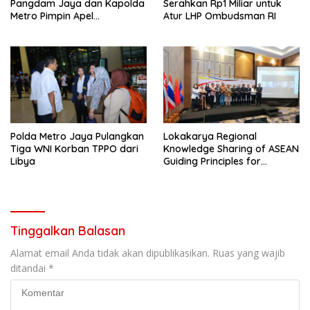
Pangdam Jaya dan Kapolda
Serahkan Rp1 Miliar untuk
Metro Pimpin Apel
Atur LHP Ombudsman RI
Kebangsaan “Jaga Jakarta
untuk Indonesia
Polda Metro Jaya Pulangkan
Lokakarya Regional
Tiga WNI Korban TPPO dari
Knowledge Sharing of ASEAN
Libya
Guiding Principles for
Effective Social Forestry
Legal Framework (AGP)
Tinggalkan Balasan
Alamat email Anda tidak akan dipublikasikan.
Ruas yang wajib
ditandai
*