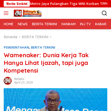
Langsung
da Metro Jaya Pulangkan Tiga WNI Korban TPPO dari Libya
𝕭𝖊𝖗𝖎𝖙𝖆 𝕿𝖊𝖗𝖐𝖎𝖓𝖎
ke
konten
HOME
NEWS
BERITA TERKINI
HANKAM
INJ TV
KABAR PO
Beranda
BERITA TERKINI
PEMERINTAHAN
,
BERITA TERKINI
Wamenaker: Dunia Kerja Tak
Hanya Lihat Ijazah, tapi juga
Kompetensi
Redaksi
April 23, 2026