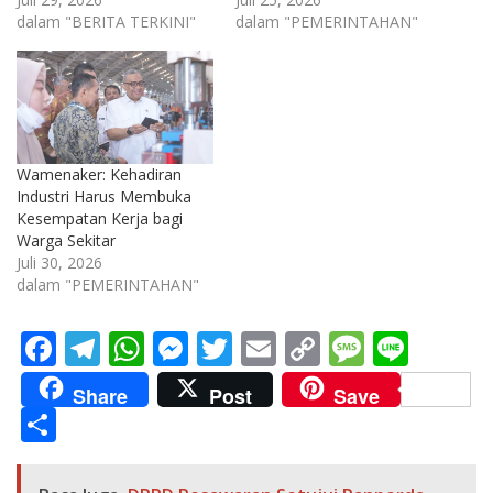
dalam "BERITA TERKINI"
dalam "PEMERINTAHAN"
Wamenaker: Kehadiran
Industri Harus Membuka
Kesempatan Kerja bagi
Warga Sekitar
Juli 30, 2026
dalam "PEMERINTAHAN"
F
T
W
M
T
E
C
M
Li
ac
el
h
e
w
m
o
e
n
Share
Post
Save
e
e
at
ss
itt
ai
p
ss
e
S
b
gr
s
e
er
l
y
a
h
o
a
A
n
Li
g