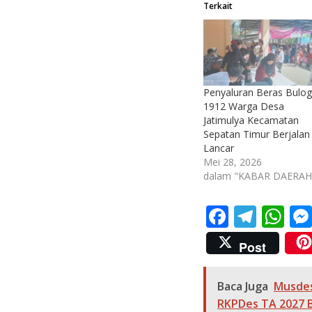
Terkait
Penyaluran Beras Bulog
1912 Warga Desa
Jatimulya Kecamatan
Sepatan Timur Berjalan
Lancar
Mei 28, 2026
dalam "KABAR DAERAH
F
T
W
ac
el
h
Post
e
e
at
b
gr
s
Baca Juga
Musdes
o
a
A
RKPDes TA 2027 