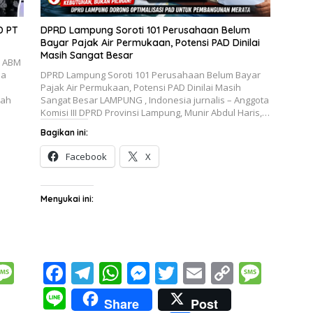
D PT
DPRD Lampung Soroti 101 Perusahaan Belum
Bayar Pajak Air Permukaan, Potensi PAD Dinilai
Masih Sangat Besar
T ABM
ia
DPRD Lampung Soroti 101 Perusahaan Belum Bayar
Pajak Air Permukaan, Potensi PAD Dinilai Masih
tah
Sangat Besar LAMPUNG , Indonesia jurnalis – Anggota
Komisi III DPRD Provinsi Lampung, Munir Abdul Haris,…
Bagikan ini:
Facebook
X
Menyukai ini:
M
F
T
W
M
T
E
C
M
e
ac
el
h
e
w
m
o
e
Li
Share
Post