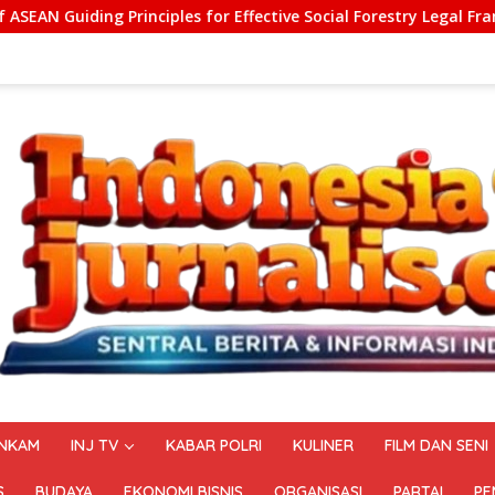
or Effective Social Forestry Legal Framework (AGP)
Pel
NKAM
INJ TV
KABAR POLRI
KULINER
FILM DAN SENI
S
BUDAYA
EKONOMI BISNIS
ORGANISASI
PARTAI
PE