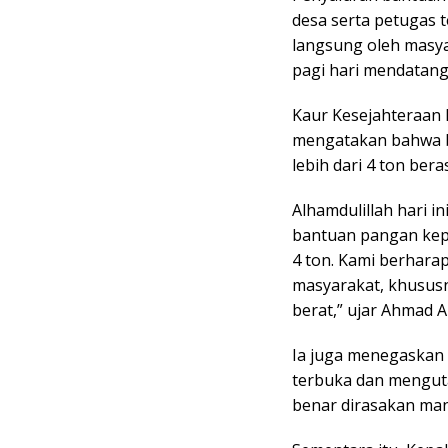
desa serta petugas 
langsung oleh masya
pagi hari mendatang
Kaur Kesejahteraan R
mengatakan bahwa ba
lebih dari 4 ton ber
Alhamdulillah hari 
bantuan pangan kepa
4 ton. Kami berhara
masyarakat, khususn
berat,” ujar Ahmad Al
Ia juga menegaskan 
terbuka dan mengut
benar dirasakan man