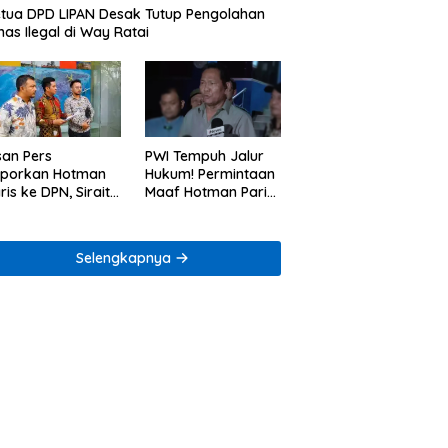
tua DPD LIPAN Desak Tutup Pengolahan
as Ilegal di Way Ratai
san Pers
PWI Tempuh Jalur
aporkan Hotman
Hukum! Permintaan
ris ke DPN, Sirait
Maaf Hotman Paris
Co Minta
Dinilai Belum Cukup
enegakan Kode
ik
Selengkapnya