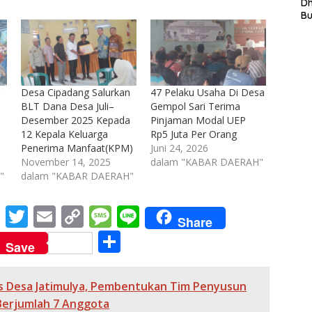
L
D
In
B
La
In
Mi
Di
T
Ku
Desa Cipadang Salurkan
47 Pelaku Usaha Di Desa
Ta
BLT Dana Desa Juli–
Gempol Sari Terima
Desember 2025 Kepada
Pinjaman Modal UEP
12 Kepala Keluarga
Rp5 Juta Per Orang
Penerima Manfaat(KPM)
Juni 24, 2026
November 14, 2025
dalam "KABAR DAERAH"
"
dalam "KABAR DAERAH"
M
T
E
C
M
Li
Share
e
w
m
o
e
n
S
Save
ss
itt
ai
p
ss
e
h
e
er
l
y
a
ar
 Desa Jatimulya, Pembentukan Tim Penyusun
n
Li
g
e
Berjumlah 7 Anggota