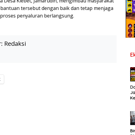
la Desa Klebet, Jamarudin, mengimbau masyarakat
bantuan tersebut dengan baik dan tetap menjaga
 proses penyaluran berlangsung.
r:
Redaksi
E
X
D
J
K
B
T
De
Pe
Di
S
Bi