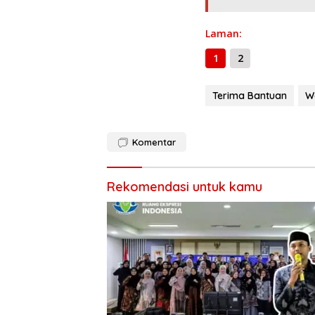
o
m
p
k
p
Laman:
1
2
Terima Bantuan
W
Komentar
Rekomendasi untuk kamu