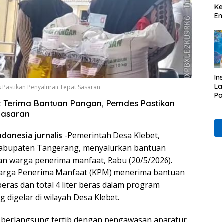
Ke
Em
In
L
Pastikan Penyaluran Tepat Sasaran
Pa
 Terima Bantuan Pangan, Pemdes Pastikan
& 
Sasaran
P
Et
donesia jurnalis
-Pemerintah Desa Klebet,
Kabupaten Tangerang, menyalurkan bantuan
n warga penerima manfaat, Rabu (20/5/2026).
uarga Penerima Manfaat (KPM) menerima bantuan
eras dan total 4 liter beras dalam program
digelar di wilayah Desa Klebet.
 berlangsung tertib dengan pengawasan aparatur