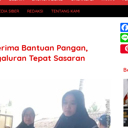
DIA SIBER
REDAKSI
TENTANG KAMI
erima Bantuan Pangan,
yaluran Tepat Sasaran
B