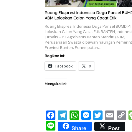
Ruang Ekspresi Indonesia Duga Pansel BUM
ABM Loloskan Calon Yang Cacat Etik
Ruang Ekspresi Indonesia Duga Pansel BUMD P
Loloskan Calon Yang Cacat Etik BANTEN, Indones
Jurnalis – PT Agrobisnis Banten Mandiri (ABM)
Perusahaan Swasta dibawah naungan Pemerin
Provinsi Banten. Penempatan…
Bagikan ini:
Facebook
X
Menyukai ini:
F
T
W
M
T
E
C
ac
el
h
e
w
m
o
Li
Share
Post