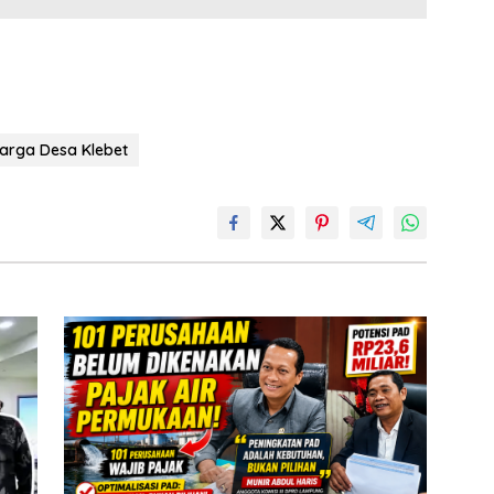
g
n
e
er
k
arga Desa Klebet