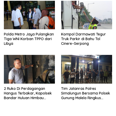
Polda Metro Jaya Pulangkan
Kompol Darmawati Tegur
Tiga WNI Korban TPPO dari
Truk Parkir di Bahu Tol
Libya
Cinere–Serpong
2 Ruko Di Perdagangan
Tim Jatanras Polres
Hangus Terbakar, Kapolsek
Simalungun Bersama Polsek
Bandar Huluan Himbau
Gunung Malela Ringkus
Warga Antisipasi Bahaya
Pelaku Curas Di Provinsi Riau
Arus Pendek Listrik