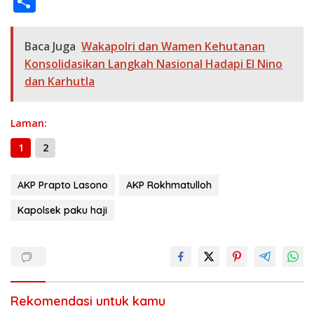
S
b
gr
s
e
er
l
y
a
h
o
a
A
n
Li
g
ar
Baca Juga
Wakapolri dan Wamen Kehutanan
o
m
p
g
n
e
e
Konsolidasikan Langkah Nasional Hadapi El Nino
k
p
er
k
dan Karhutla
Laman:
1
2
AKP Prapto Lasono
AKP Rokhmatulloh
Kapolsek paku haji
Rekomendasi untuk kamu