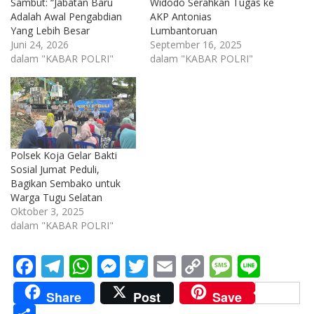
Sambut: “Jabatan Baru
Widodo Serahkan Tugas ke
Adalah Awal Pengabdian
AKP Antonias
Yang Lebih Besar
Lumbantoruan
Juni 24, 2026
September 16, 2025
dalam "KABAR POLRI"
dalam "KABAR POLRI"
Polsek Koja Gelar Bakti
Sosial Jumat Peduli,
Bagikan Sembako untuk
Warga Tugu Selatan
Oktober 3, 2025
dalam "KABAR POLRI"
F
T
W
M
T
E
C
M
Li
ac
el
h
e
w
m
o
e
n
Share
Post
Save
e
e
at
ss
itt
ai
p
ss
e