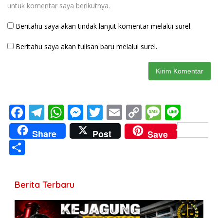
untuk komentar saya berikutnya.
Beritahu saya akan tindak lanjut komentar melalui surel.
Beritahu saya akan tulisan baru melalui surel.
F
T
W
M
T
E
C
M
Li
ac
el
h
e
w
m
o
e
n
Share
Post
Save
e
e
at
ss
itt
ai
p
ss
e
S
b
gr
s
e
er
l
y
a
h
o
a
A
n
Li
g
ar
Berita Terbaru
o
m
p
g
n
e
e
k
p
er
k