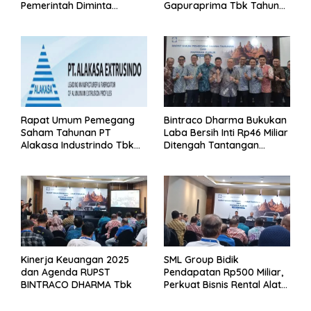
Pemerintah Diminta
Gapuraprima Tbk Tahun
Segera Lakukan Intervensi
Buku 2025
Rapat Umum Pemegang
Bintraco Dharma Bukukan
Saham Tahunan PT
Laba Bersih Inti Rp46 Miliar
Alakasa Industrindo Tbk
Ditengah Tantangan
2026
Kuartal 1 Tahun 2026
Kinerja Keuangan 2025
SML Group Bidik
dan Agenda RUPST
Pendapatan Rp500 Miliar,
BINTRACO DHARMA Tbk
Perkuat Bisnis Rental Alat
Berat dan Persiapan
Kendaraan Listrik