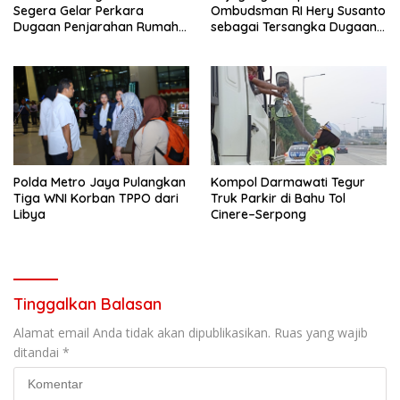
Segera Gelar Perkara
Ombudsman RI Hery Susanto
Dugaan Penjarahan Rumah
sebagai Tersangka Dugaan
Reni Oktavia Warga
Korupsi Tata Kelola
Lumbirejo
Tambang Nikel
Polda Metro Jaya Pulangkan
Kompol Darmawati Tegur
Tiga WNI Korban TPPO dari
Truk Parkir di Bahu Tol
Libya
Cinere–Serpong
Tinggalkan Balasan
Alamat email Anda tidak akan dipublikasikan.
Ruas yang wajib
ditandai
*