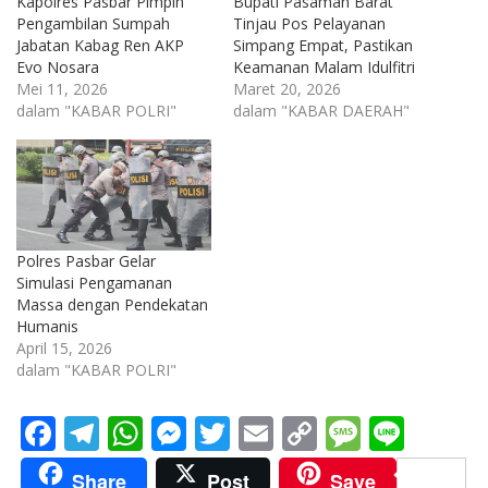
Kapolres Pasbar Pimpin
Bupati Pasaman Barat
Pengambilan Sumpah
Tinjau Pos Pelayanan
Jabatan Kabag Ren AKP
Simpang Empat, Pastikan
Evo Nosara
Keamanan Malam Idulfitri
Mei 11, 2026
Maret 20, 2026
dalam "KABAR POLRI"
dalam "KABAR DAERAH"
Polres Pasbar Gelar
Simulasi Pengamanan
Massa dengan Pendekatan
Humanis
April 15, 2026
dalam "KABAR POLRI"
F
T
W
M
T
E
C
M
Li
ac
el
h
e
w
m
o
e
n
Share
Post
Save