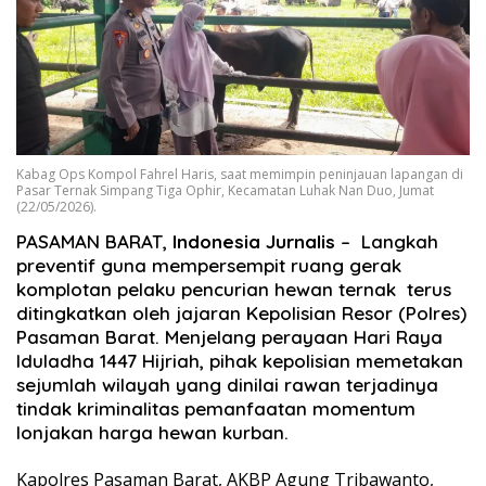
Kabag Ops Kompol Fahrel Haris, saat memimpin peninjauan lapangan di
Pasar Ternak Simpang Tiga Ophir, Kecamatan Luhak Nan Duo, Jumat
(22/05/2026).
PASAMAN BARAT,
Indonesia Jurnalis
–
Langkah
preventif guna mempersempit ruang gerak
komplotan pelaku pencurian hewan ternak terus
ditingkatkan oleh jajaran Kepolisian Resor (Polres)
Pasaman Barat. Menjelang perayaan Hari Raya
Iduladha 1447 Hijriah, pihak kepolisian memetakan
sejumlah wilayah yang dinilai rawan terjadinya
tindak kriminalitas pemanfaatan momentum
lonjakan harga hewan kurban.
Kapolres Pasaman Barat, AKBP Agung Tribawanto,