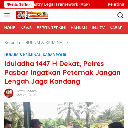
Langsung
orestry Legal Framework (AGP)
𝕭𝖊𝖗𝖎𝖙𝖆 𝕿𝖊𝖗𝖐𝖎𝖓𝖎
Pelatihan Vokasi Nasion
ke
konten
HOME
NEWS
BERITA TERKINI
HANKAM
INJ TV
KABAR PO
Beranda
HUKUM & KRIMINAL
HUKUM & KRIMINAL
,
KABAR POLRI
Iduladha 1447 H Dekat, Polres
Pasbar Ingatkan Peternak Jangan
Lengah Jaga Kandang
Team Redaksi
Mei 25, 2026