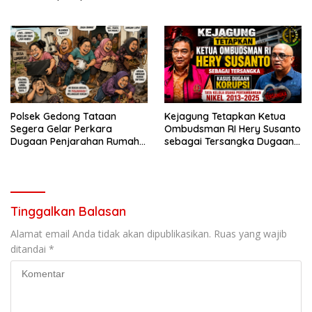
Kebangsaan “Jaga Jakarta
untuk Indonesia
Polsek Gedong Tataan
Kejagung Tetapkan Ketua
Segera Gelar Perkara
Ombudsman RI Hery Susanto
Dugaan Penjarahan Rumah
sebagai Tersangka Dugaan
Reni Oktavia Warga
Korupsi Tata Kelola
Lumbirejo
Tambang Nikel
Tinggalkan Balasan
Alamat email Anda tidak akan dipublikasikan.
Ruas yang wajib
ditandai
*