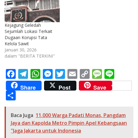
Kejagung Geledah
Sejumlah Lokasi Terkait
Dugaan Korupsi Tata
Kelola Sawit
Januari 30, 2026
dalam "BERITA TERKINI"
F
T
W
M
T
E
C
M
Li
ac
el
h
e
w
m
o
e
n
Share
Post
Save
e
e
at
ss
itt
ai
p
ss
e
S
b
gr
s
e
er
l
y
a
h
o
a
A
n
Li
g
ar
Baca Juga
11.000 Warga Padati Monas, Pangdam
o
m
p
g
n
e
e
Jaya dan Kapolda Metro Pimpin Apel Kebangsaan
k
p
er
k
"Jaga Jakarta untuk Indonesia