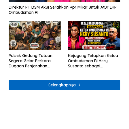
Direktur PT DSM Akui Serahkan Rp1 Miliar untuk Atur LHP
Ombudsman RI
Polsek Gedong Tataan
Kejagung Tetapkan Ketua
Segera Gelar Perkara
Ombudsman RI Hery
Dugaan Penjarahan
Susanto sebagai
Rumah Reni Oktavia
Tersangka Dugaan
Warga Lumbirejo
Korupsi Tata Kelola
Tambang Nikel
Selengkapnya