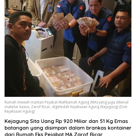
Rumah mewah mantan Pejabat Mahkamah Agung (MA) yang juga dikenal
makelar kasus, Zarof Ricar, digeledah Kejaksaan Agung (Kejagung) (Dok
Kejaksaan Agung)
Kejagung Sita Uang Rp 920 Miliar dan 51 Kg Emas
batangan yang disimpan dalam brankas kontainer
dari Rumah Eks Pejabat MA Zarof Ricar