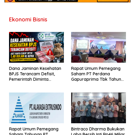
Ekonomi Bisnis
Dana Jaminan Kesehatan
Rapat Umum Pemegang
BPJS Terancam Defisit,
Saham PT Perdana
Pemerintah Diminta
Gapuraprima Tbk Tahun
Segera Lakukan Intervensi
Buku 2025
Rapat Umum Pemegang
Bintraco Dharma Bukukan
Saham Tahunan PT
Laba Bersih Inti Rp46 Miliar