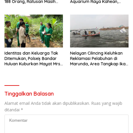
188 Orang, Ratusan Masih
Aquarium Raya Kahean,
Hilang dan Terjebak
Polisi dan Warga Lakukan
Reruntuhan
Evakuasi
Identitas dan Keluarga Tak
Nelayan Cilincing Keluhkan
Ditemukan, Polseķ Bandar
Reklamasi Pelabuhan di
Huluan Kuburkan Mayat Mrs
Marunda, Area Tangkap Ikan
X
Kian Menyusut
Tinggalkan Balasan
Alamat email Anda tidak akan dipublikasikan.
Ruas yang wajib
ditandai
*