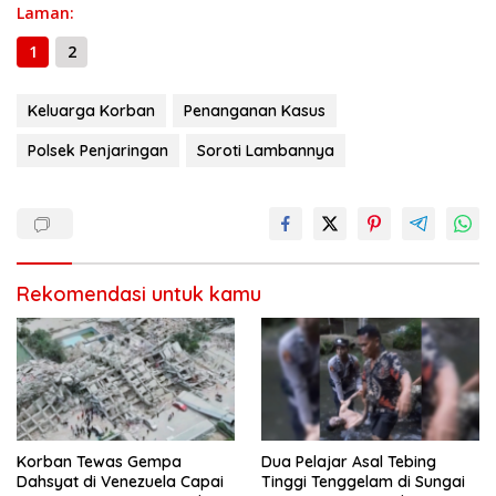
o
a
A
n
Li
g
Laman:
ar
o
m
p
g
n
e
e
1
2
k
p
er
k
Keluarga Korban
Penanganan Kasus
Polsek Penjaringan
Soroti Lambannya
Rekomendasi untuk kamu
Korban Tewas Gempa
Dua Pelajar Asal Tebing
Dahsyat di Venezuela Capai
Tinggi Tenggelam di Sungai