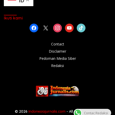
ID
Ikuti kami
facebook
x
instagram
youtube
tiktok
Contact
Disclaimer
Pedoman Media Siber
Redaksi
© 2026
Indonesiajurnalis.com
- All rights reserved
Contac Redaksi