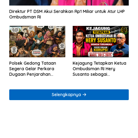
Direktur PT DSM Akui Serahkan Rp1 Miliar untuk Atur LHP
Ombudsman RI
Polsek Gedong Tataan
Kejagung Tetapkan Ketua
Segera Gelar Perkara
Ombudsman RI Hery
Dugaan Penjarahan
Susanto sebagai
Rumah Reni Oktavia
Tersangka Dugaan
Warga Lumbirejo
Korupsi Tata Kelola
Tambang Nikel
Selengkapnya