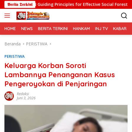
Langsung
AN Guiding Principles for Effective Social Forestry Legal Frame
𝕭𝖊𝖗𝖎𝖙𝖆 𝕿𝖊𝖗𝖐𝖎𝖓𝖎
ke
konten
HOME
NEWS
BERITA TERKINI
HANKAM
INJ TV
KABAR PO
Beranda
PERISTIWA
PERISTIWA
Keluarga Korban Soroti
Lambannya Penanganan Kasus
Pengeroyokan di Penjaringan
Redaksi
Juni 3, 2026