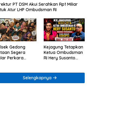
rektur PT DSM Akui Serahkan Rp1 Miliar
tuk Atur LHP Ombudsman RI
lsek Gedong
Kejagung Tetapkan
taan Segera
Ketua Ombudsman
lar Perkara
RI Hery Susanto
ugaan Penjarahan
sebagai Tersangka
mah Reni Oktavia
Dugaan Korupsi
rga Lumbirejo
Tata Kelola
Selengkapnya
Tambang Nikel