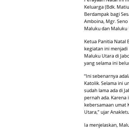
Keluarga (Bdk. Mati
Berdampak bagi Sesa
Amboina, Mgr. Seno N
Maluku dan Maluku U
Ketua Panitia Natal
kegiatan ini menjad
Maluku Utara di J
yang selama ini bel
“Ini sebenarnya ada
Katolik. Selama ini
sudah lama ada di Ja
pernah ada. Karena
kebersamaan umat Ka
Utara,” ujar Anakletu
Ia menjelaskan, Mal