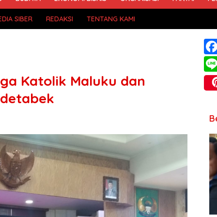
DIA SIBER
REDAKSI
TENTANG KAMI
ga Katolik Maluku dan
odetabek
B