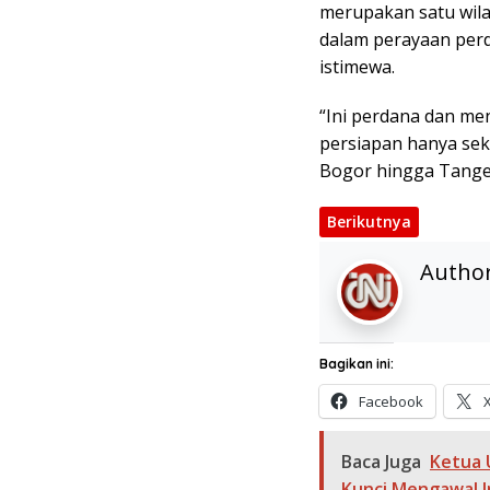
merupakan satu wilay
dalam perayaan perd
istimewa.
“Ini perdana dan me
persiapan hanya sek
Bogor hingga Tange
Berikutnya
Autho
Bagikan ini:
Facebook
Baca Juga
Ketua 
Kunci Mengawal 