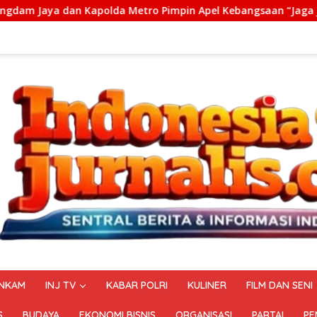
Metro Pimpin Apel Kebangsaan “Jaga Jakarta untuk Indonesia
NKAM
INJ TV
KABAR POLRI
KULINER
FILM DAN SENI
S
BUDAYA
EKONOMI BISNIS
ORGANISASI
PARTAI
PE