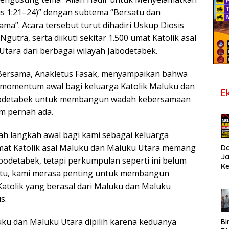
us 1:21–24)” dengan subtema “Bersatu dan
ma”. Acara tersebut turut dihadiri Uskup Diosis
gutra, serta diikuti sekitar 1.500 umat Katolik asal
tara dari berbagai wilayah Jabodetabek.
 Bersama, Anakletus Fasak, menyampaikan bahwa
i momentum awal bagi keluarga Katolik Maluku dan
E
abodetabek untuk membangun wadah kebersamaan
um pernah ada.
lah langkah awal bagi kami sebagai keluarga
 umat Katolik asal Maluku dan Maluku Utara memang
D
J
bodetabek, tetapi perkumpulan seperti ini belum
K
 itu, kami merasa penting untuk membangun
B
T
tolik yang berasal dari Maluku dan Maluku
De
s.
Pe
Di
uku dan Maluku Utara dipilih karena keduanya
S
Bi