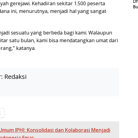
L
D
ah gerejawi. Kehadiran sekitar 1.500 peserta
In
B
ana ini, menurutnya, menjadi hal yang sangat
La
In
Mi
Di
njadi sesuatu yang berbeda bagi kami. Walaupun
T
itar satu bulan, kami bisa mendatangkan umat dari
Ku
Ta
rang,” katanya.
r:
Redaksi
X
Umum IPHI: Konsolidasi dan Kolaborasi Menjadi
Indonesia Emas