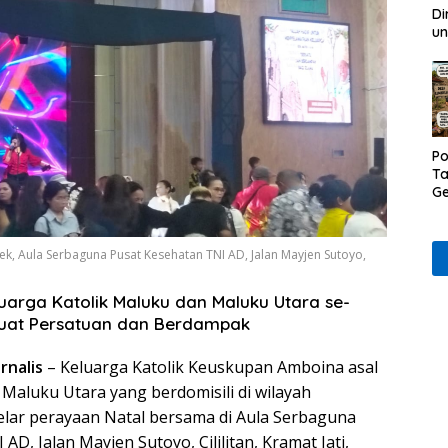
Di
un
Po
Ta
Ge
D
Ru
Wa
k, Aula Serbaguna Pusat Kesehatan TNI AD, Jalan Mayjen Sutoyo,
.
uarga Katolik Maluku dan Maluku Utara se-
kuat Persatuan dan Berdampak
rnalis
– Keluarga Katolik Keuskupan Amboina asal
Maluku Utara yang berdomisili di wilayah
lar perayaan Natal bersama di Aula Serbaguna
D, Jalan Mayjen Sutoyo, Cililitan, Kramat Jati,