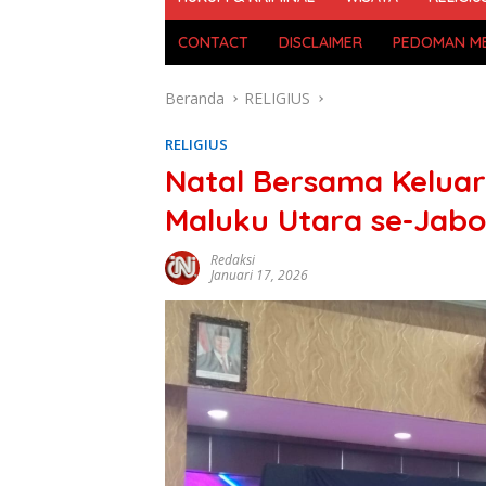
CONTACT
DISCLAIMER
PEDOMAN ME
Beranda
RELIGIUS
RELIGIUS
Natal Bersama Keluar
Maluku Utara se-Jab
Redaksi
Januari 17, 2026