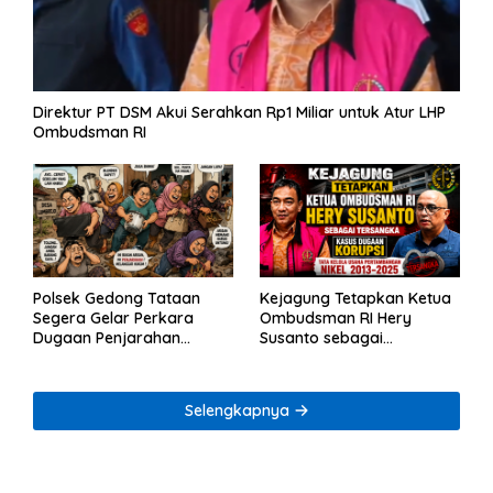
Direktur PT DSM Akui Serahkan Rp1 Miliar untuk Atur LHP
Ombudsman RI
Polsek Gedong Tataan
Kejagung Tetapkan Ketua
Segera Gelar Perkara
Ombudsman RI Hery
Dugaan Penjarahan
Susanto sebagai
Rumah Reni Oktavia
Tersangka Dugaan
Warga Lumbirejo
Korupsi Tata Kelola
Tambang Nikel
Selengkapnya