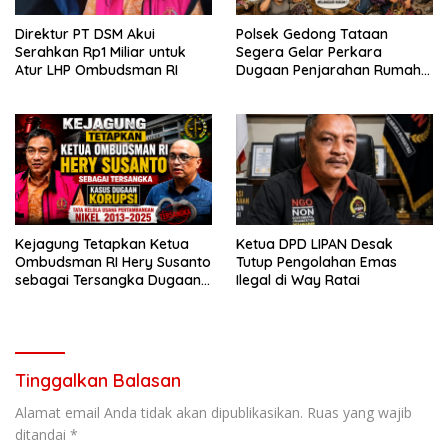
Direktur PT DSM Akui
Polsek Gedong Tataan
Serahkan Rp1 Miliar untuk
Segera Gelar Perkara
Atur LHP Ombudsman RI
Dugaan Penjarahan Rumah
Reni Oktavia Warga
Lumbirejo
Kejagung Tetapkan Ketua
Ketua DPD LIPAN Desak
Ombudsman RI Hery Susanto
Tutup Pengolahan Emas
sebagai Tersangka Dugaan
Ilegal di Way Ratai
Korupsi Tata Kelola
Tambang Nikel
Tinggalkan Balasan
Alamat email Anda tidak akan dipublikasikan.
Ruas yang wajib
ditandai
*