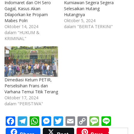
Indomaret dan OH Sero
Kurniawan Segera Segera
Gagal, Kasus Akan
Selesaikan Hutang
Dilaporkan ke Propam
Hutangnya
Mabes Polri
Oktober 5, 2024
Oktober 14, 2024
dalam "BERITA TERKINI"
dalam "HUKUM &
KRIMINAL"
Dimediasi Ketum PETIR,
Perselisihan Frans dan
Varhana Temui Titik Terang
Oktober 17, 2024
dalam "PERISTIWA"
F
T
W
M
T
E
C
M
Li
ac
el
h
e
w
m
o
e
n