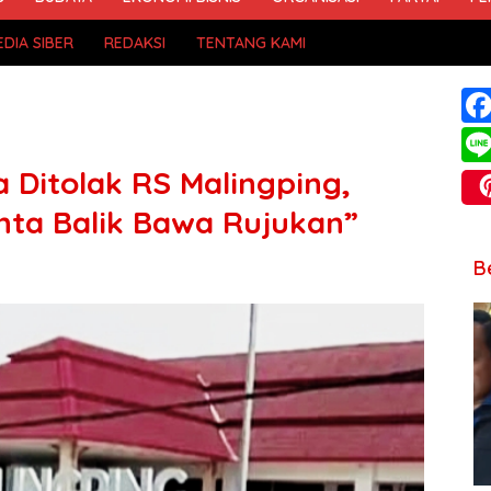
DIA SIBER
REDAKSI
TENTANG KAMI
 Ditolak RS Malingping,
inta Balik Bawa Rujukan”
B