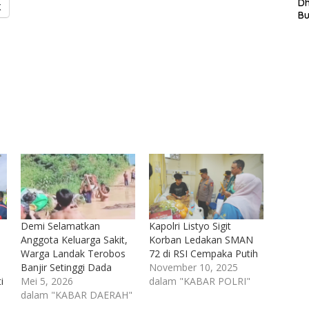
L
D
X
In
B
La
In
Mi
Di
T
Ku
Ta
Demi Selamatkan
Kapolri Listyo Sigit
Anggota Keluarga Sakit,
Korban Ledakan SMAN
Warga Landak Terobos
72 di RSI Cempaka Putih
Banjir Setinggi Dada
November 10, 2025
i
Mei 5, 2026
dalam "KABAR POLRI"
dalam "KABAR DAERAH"