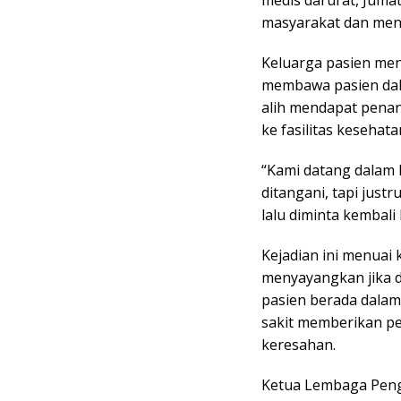
medis darurat, Jumat
masyarakat dan meni
Keluarga pasien men
membawa pasien dala
alih mendapat pena
ke fasilitas kesehatan
“Kami datang dalam 
ditangani, tapi jus
lalu diminta kembali
Kejadian ini menuai 
menyayangkan jika d
pasien berada dalam
sakit memberikan pe
keresahan.
Ketua Lembaga Peng