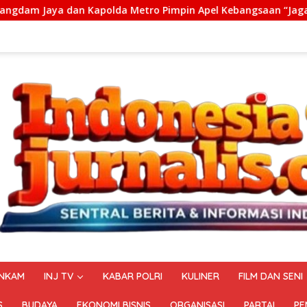
a Metro Pimpin Apel Kebangsaan “Jaga Jakarta untuk Indonesi
NKAM
INJ TV
KABAR POLRI
KULINER
FILM DAN SENI
S
BUDAYA
EKONOMI BISNIS
ORGANISASI
PARTAI
PE