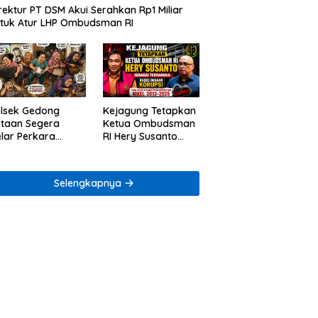
rektur PT DSM Akui Serahkan Rp1 Miliar
tuk Atur LHP Ombudsman RI
lsek Gedong
Kejagung Tetapkan
taan Segera
Ketua Ombudsman
lar Perkara
RI Hery Susanto
ugaan Penjarahan
sebagai Tersangka
mah Reni Oktavia
Dugaan Korupsi
rga Lumbirejo
Tata Kelola
Selengkapnya
Tambang Nikel