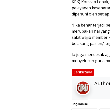
KPK) Komcab Lebak, 
pelayanan kesehata
dipenuhi oleh setiap 
“Jika benar terjadi p
merupakan hal yang s
sakit wajib memberi
belakang pasien,” te
Ia juga mendesak aga
menyeluruh guna me
Berikutnya
Autho
Bagikan ini: