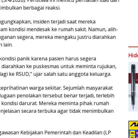
 (3/4/2026). Peristiwa ini memicu perhatian luas dari
mbulkan berbagai reaksi.
gungkapkan, insiden terjadi saat mereka
m kondisi mendesak ke rumah sakit. Namun, alih-
nganan segera, mereka mengaku justru diarahkan
 lain.
Hid
kondisi panik karena pasien harus segera
tru diarahkan ke puskesmas untuk meminta rujukan,
 lagi ke RSUD,” ujar salah satu anggota keluarga.
keprihatinan warga sekitar. Sejumlah masyarakat
ugaan penolakan tersebut benar terjadi, terlebih
 kondisi darurat. Mereka meminta pihak rumah
njelasan secara terbuka agar tidak menimbulkan
awasan Kebijakan Pemerintah dan Keadilan (LP