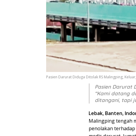
Pasien Darurat Diduga Ditolak RS Malingping, Keluar
Pasien Darurat D
“Kami datang da
ditangani, tapi 
Lebak, Banten, Indon
Malingping tengah m
penolakan terhada