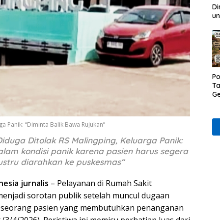
Di
un
Po
Ta
Ge
D
Ru
Wa
ga Panik: “Diminta Balik Bawa Rujukan”
iduga Ditolak RS Malingping, Keluarga Panik:
lam kondisi panik karena pasien harus segera
justru diarahkan ke puskesmas“
esia jurnalis
– Pelayanan di Rumah Sakit
enjadi sorotan publik setelah muncul dugaan
p seorang pasien yang membutuhkan penanganan