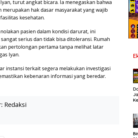
Iyan, turut angkat bicara. Ia menegaskan bahwa
n merupakan hak dasar masyarakat yang wajib
fasilitas kesehatan.
enolakan pasien dalam kondisi darurat, ini
angat serius dan tidak bisa ditoleransi. Rumah
kan pertolongan pertama tanpa melihat latar
gas Iyan.
E
r instansi terkait segera melakukan investigasi
mastikan kebenaran informasi yang beredar.
D
J
K
r:
Redaksi
B
T
De
Pe
Di
S
Bi