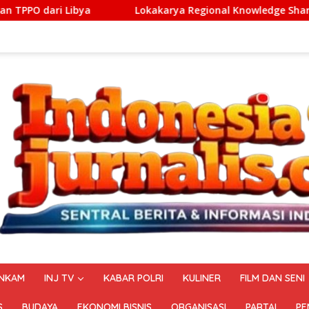
Lokakarya Regional Knowledge Sharing of ASEAN Guiding Princ
NKAM
INJ TV
KABAR POLRI
KULINER
FILM DAN SENI
S
BUDAYA
EKONOMI BISNIS
ORGANISASI
PARTAI
PE