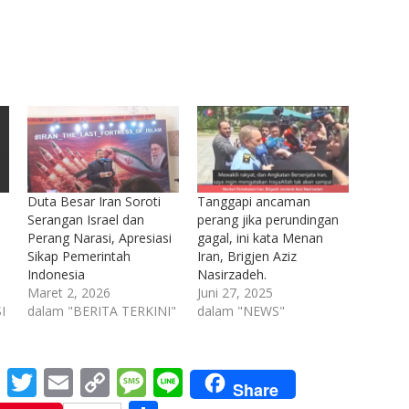
Duta Besar Iran Soroti
Tanggapi ancaman
Serangan Israel dan
perang jika perundingan
Perang Narasi, Apresiasi
gagal, ini kata Menan
Sikap Pemerintah
Iran, Brigjen Aziz
Indonesia
Nasirzadeh.
Maret 2, 2026
Juni 27, 2025
I
dalam "BERITA TERKINI"
dalam "NEWS"
M
T
E
C
M
Li
Share