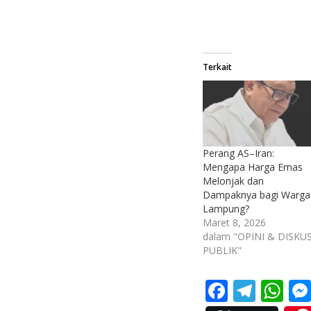
Terkait
Perang AS–Iran:
Mengapa Harga Emas
Melonjak dan
Dampaknya bagi Warga
Lampung?
Maret 8, 2026
dalam "OPINI & DISKUS
PUBLIK"
F
T
W