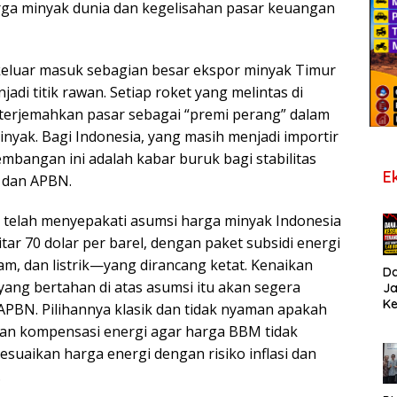
rga minyak dunia dan kegelisahan pasar keuangan
 keluar masuk sebagian besar ekspor minyak Timur
adi titik rawan. Setiap roket yang melintas di
diterjemahkan pasar sebagai “premi perang” dalam
inyak. Bagi Indonesia, yang masih menjadi importir
mbangan ini adalah kabar buruk bagi stabilitas
E
, dan APBN.
telah menyepakati asumsi harga minyak Indonesia
itar 70 dolar per barel, dengan paket subsidi energi
m, dan listrik—yang dirancang ketat. Kenaikan
D
yang bertahan di atas asumsi itu akan segera
J
K
APBN. Pilihannya klasik dan tidak nyaman apakah
B
an kompensasi energi agar harga BBM tidak
T
De
suaikan harga energi dengan risiko inflasi dan
Pe
.
Di