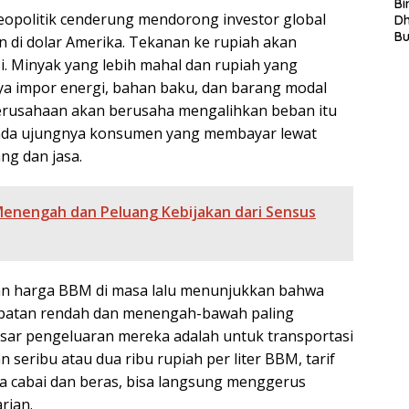
S
Bi
k geopolitik cenderung mendorong investor global
L
D
In
B
 di dolar Amerika. Tekanan ke rupiah akan
La
. Minyak yang lebih mahal dan rupiah yang
In
Mi
ya impor energi, bahan baku, dan barang modal
Di
erusahaan akan berusaha mengalihkan beban itu
T
 pada ujungnya konsumen yang membayar lewat
Ku
Ta
ng dan jasa.
Menengah dan Peluang Kebijakan dari Sensus
n harga BBM di masa lalu menunjukkan bahwa
patan rendah dan menengah-bawah paling
besar pengeluaran mereka adalah untuk transportasi
 seribu atau dua ribu rupiah per liter BBM, tarif
a cabai dan beras, bisa langsung menggerus
rian.