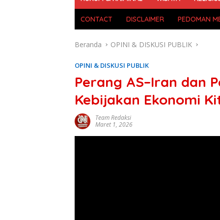
CONTACT
DISCLAIMER
PEDOMAN ME
Beranda
OPINI & DISKUSI PUBLIK
OPINI & DISKUSI PUBLIK
Perang AS–Iran dan 
Kebijakan Ekonomi Ki
Team Redaksi
Maret 1, 2026