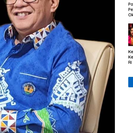
Po
Pe
Ok
Ke
K
RI
se
Du
Ta
Ta