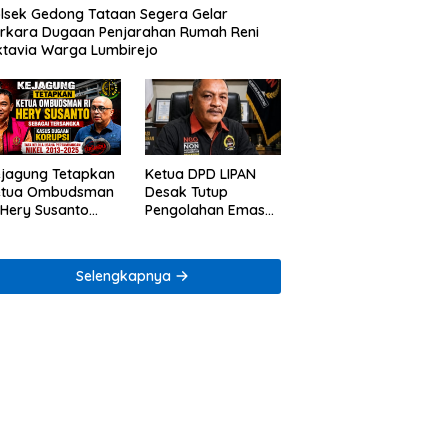
lsek Gedong Tataan Segera Gelar
rkara Dugaan Penjarahan Rumah Reni
tavia Warga Lumbirejo
jagung Tetapkan
Ketua DPD LIPAN
etua Ombudsman
Desak Tutup
 Hery Susanto
Pengolahan Emas
bagai Tersangka
Ilegal di Way Ratai
gaan Korupsi
ta Kelola
Selengkapnya
mbang Nikel