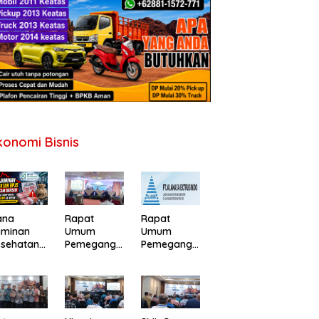
konomi Bisnis
ana
Rapat
Rapat
aminan
Umum
Umum
esehatan
Pemegang
Pemegang
PJS
Saham PT
Saham
erancam
Perdana
Tahunan PT
fisit,
Gapuraprim
Alakasa
merintah
a Tbk
Industrindo
minta
Tahun Buku
Tbk 2026