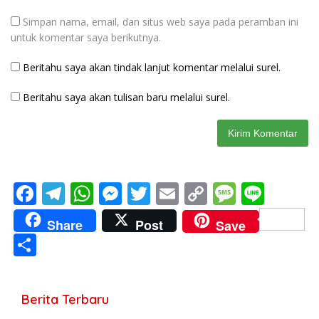
Simpan nama, email, dan situs web saya pada peramban ini
untuk komentar saya berikutnya.
Beritahu saya akan tindak lanjut komentar melalui surel.
Beritahu saya akan tulisan baru melalui surel.
F
T
W
M
T
E
C
M
Li
ac
el
h
e
w
m
o
e
n
Share
Post
Save
e
e
at
ss
itt
ai
p
ss
e
S
b
gr
s
e
er
l
y
a
h
o
a
A
n
Li
g
ar
Berita Terbaru
o
m
p
g
n
e
e