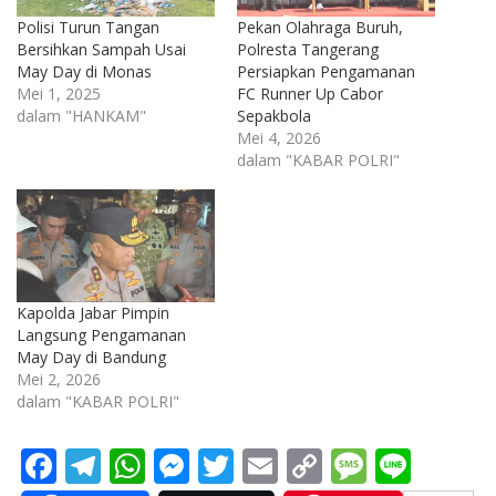
Polisi Turun Tangan
Pekan Olahraga Buruh,
Bersihkan Sampah Usai
Polresta Tangerang
May Day di Monas
Persiapkan Pengamanan
Mei 1, 2025
FC Runner Up Cabor
dalam "HANKAM"
Sepakbola
Mei 4, 2026
dalam "KABAR POLRI"
Kapolda Jabar Pimpin
Langsung Pengamanan
May Day di Bandung
Mei 2, 2026
dalam "KABAR POLRI"
F
T
W
M
T
E
C
M
Li