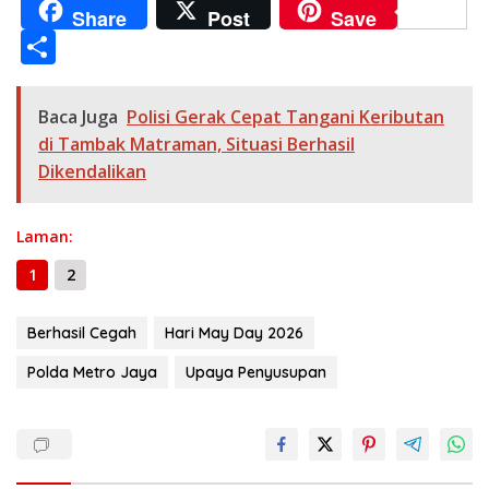
ac
el
h
e
w
m
o
e
n
Share
Post
Save
e
e
at
ss
itt
ai
p
ss
e
S
b
gr
s
e
er
l
y
a
h
o
a
A
n
Li
g
ar
Baca Juga
Polisi Gerak Cepat Tangani Keributan
o
m
p
g
n
e
e
di Tambak Matraman, Situasi Berhasil
k
p
er
k
Dikendalikan
Laman:
1
2
Berhasil Cegah
Hari May Day 2026
Polda Metro Jaya
Upaya Penyusupan