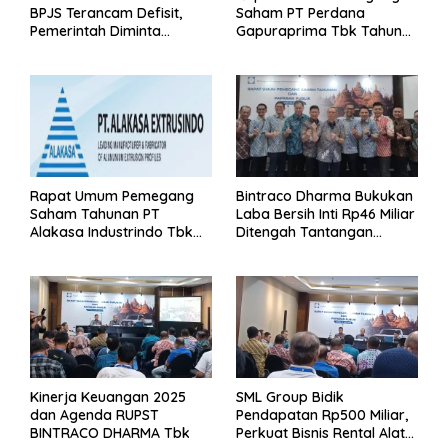
BPJS Terancam Defisit,
Saham PT Perdana
Pemerintah Diminta
Gapuraprima Tbk Tahun
Segera Lakukan Intervensi
Buku 2025
Rapat Umum Pemegang
Bintraco Dharma Bukukan
Saham Tahunan PT
Laba Bersih Inti Rp46 Miliar
Alakasa Industrindo Tbk
Ditengah Tantangan
2026
Kuartal 1 Tahun 2026
Kinerja Keuangan 2025
SML Group Bidik
dan Agenda RUPST
Pendapatan Rp500 Miliar,
BINTRACO DHARMA Tbk
Perkuat Bisnis Rental Alat