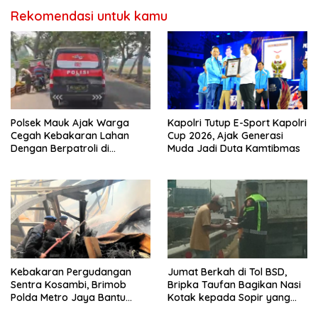
Rekomendasi untuk kamu
Polsek Mauk Ajak Warga
Kapolri Tutup E-Sport Kapolri
Cegah Kebakaran Lahan
Cup 2026, Ajak Generasi
Dengan Berpatroli di
Muda Jadi Duta Kamtibmas
Beberapa titik dan
Mengedukasi Warga
Kebakaran Pergudangan
Jumat Berkah di Tol BSD,
Sentra Kosambi, Brimob
Bripka Taufan Bagikan Nasi
Polda Metro Jaya Bantu
Kotak kepada Sopir yang
Padamkan Kebakaran
Kendaraannya Rusak