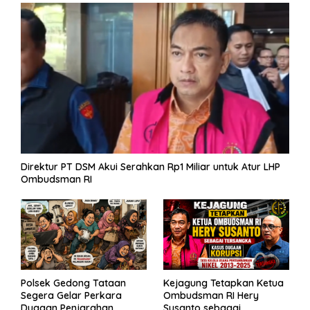
k
p
er
k
Direktur PT DSM Akui Serahkan Rp1 Miliar untuk Atur LHP
Ombudsman RI
Polsek Gedong Tataan
Kejagung Tetapkan Ketua
Segera Gelar Perkara
Ombudsman RI Hery
Dugaan Penjarahan
Susanto sebagai