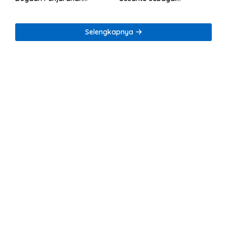
Rumah Reni Oktavia
Tersangka Dugaan
Warga Lumbirejo
Korupsi Tata Kelola
Tambang Nikel
Selengkapnya