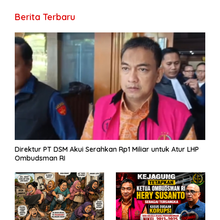
o
a
A
n
Li
g
ar
Berita Terbaru
o
m
p
g
n
e
e
k
p
er
k
Direktur PT DSM Akui Serahkan Rp1 Miliar untuk Atur LHP
Ombudsman RI