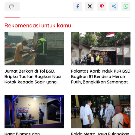
Rekomendasi untuk kamu
Jumat Berkah di Tol BSD,
Polantas Karib Induk PJR BSD
Bripka Taufan Bagikan Nasi
Bagikan 81 Bendera Merah
Kotak kepada Sopir yang
Putih, Bangkitkan Semangat
Kendaraannya Rusak
Nasionalisme Warga
Kanit Binmas dan
Polda Metro Jaya Pulangkan