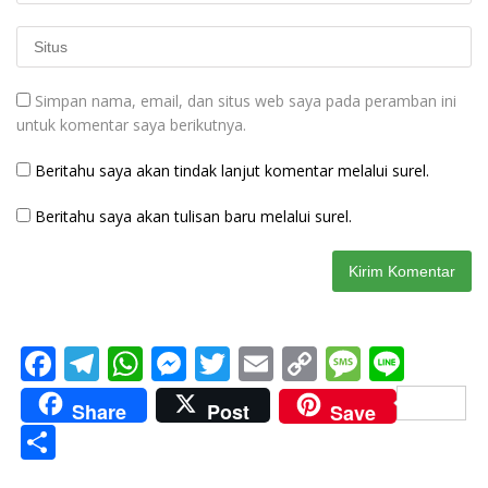
Simpan nama, email, dan situs web saya pada peramban ini
untuk komentar saya berikutnya.
Beritahu saya akan tindak lanjut komentar melalui surel.
Beritahu saya akan tulisan baru melalui surel.
F
T
W
M
T
E
C
M
Li
ac
el
h
e
w
m
o
e
n
Share
Post
Save
e
e
at
ss
itt
ai
p
ss
e
S
b
gr
s
e
er
l
y
a
h