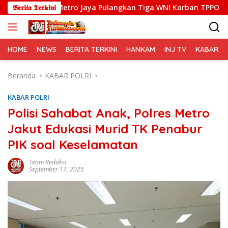
Langsung
da Metro Jaya Pulangkan Tiga WNI Korban TPPO dari Libya
𝕭𝖊𝖗𝖎𝖙𝖆 𝕿𝖊𝖗𝖐𝖎𝖓𝖎
ke
konten
HOME
NEWS
BERITA TERKINI
HANKAM
INJ TV
KABAR PO
Beranda
KABAR POLRI
KABAR POLRI
Polisi Sahabat Anak, Polres Metro
Jakut Edukasi Murid TK Penabur
PIK soal Keselamatan
Team Redaksi
September 17, 2025