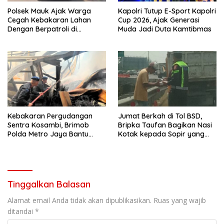
Polsek Mauk Ajak Warga
Kapolri Tutup E-Sport Kapolri
Cegah Kebakaran Lahan
Cup 2026, Ajak Generasi
Dengan Berpatroli di
Muda Jadi Duta Kamtibmas
Beberapa titik dan
Mengedukasi Warga
Kebakaran Pergudangan
Jumat Berkah di Tol BSD,
Sentra Kosambi, Brimob
Bripka Taufan Bagikan Nasi
Polda Metro Jaya Bantu
Kotak kepada Sopir yang
Padamkan Kebakaran
Kendaraannya Rusak
Gudang di Kosambi
Tinggalkan Balasan
Alamat email Anda tidak akan dipublikasikan.
Ruas yang wajib
ditandai
*