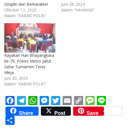
Disiplin dan Berkarakter
Juni 28, 2024
Oktober 12, 2025
dalam "HANKAM"
dalam "KABAR POLRI"
Rayakan Hari Bhayangkara
ke-79, Polres Metro Jakut
Gelar Turnamen Tenis
Meja
Juni 20, 2025
dalam "KABAR POLRI"
F
T
W
M
T
E
C
M
Li
ac
el
h
e
w
m
o
e
n
Share
Post
Save
e
e
at
ss
itt
ai
p
ss
e
S
b
gr
s
e
er
l
y
a