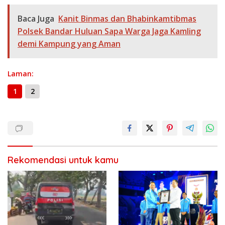
h
o
a
A
n
Li
g
ar
Baca Juga
Kanit Binmas dan Bhabinkamtibmas
o
m
p
g
n
e
e
Polsek Bandar Huluan Sapa Warga Jaga Kamling
k
p
er
k
demi Kampung yang Aman
Laman:
1
2
Rekomendasi untuk kamu