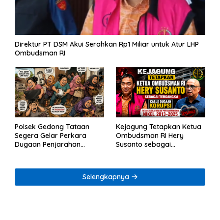
Direktur PT DSM Akui Serahkan Rp1 Miliar untuk Atur LHP
Ombudsman RI
Polsek Gedong Tataan
Kejagung Tetapkan Ketua
Segera Gelar Perkara
Ombudsman RI Hery
Dugaan Penjarahan
Susanto sebagai
Rumah Reni Oktavia
Tersangka Dugaan
Warga Lumbirejo
Korupsi Tata Kelola
Tambang Nikel
Selengkapnya