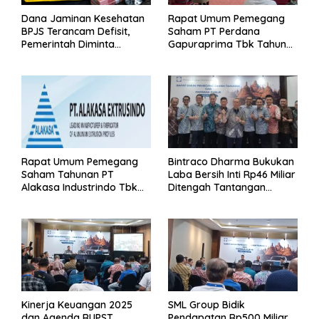
Dana Jaminan Kesehatan
Rapat Umum Pemegang
BPJS Terancam Defisit,
Saham PT Perdana
Pemerintah Diminta
Gapuraprima Tbk Tahun
Segera Lakukan Intervensi
Buku 2025
Rapat Umum Pemegang
Bintraco Dharma Bukukan
Saham Tahunan PT
Laba Bersih Inti Rp46 Miliar
Alakasa Industrindo Tbk
Ditengah Tantangan
2026
Kuartal 1 Tahun 2026
Kinerja Keuangan 2025
SML Group Bidik
dan Agenda RUPST
Pendapatan Rp500 Miliar,