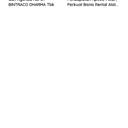
BINTRACO DHARMA Tbk
Perkuat Bisnis Rental Alat
Berat dan Persiapan
Kendaraan Listrik