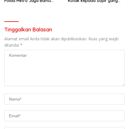
Polda Metro Jaya Bantu
Kotak kepada Sopir yang
Padamkan Kebakaran
Kendaraannya Rusak
Gudang di Kosambi
Tinggalkan Balasan
Alamat email Anda tidak akan dipublikasikan.
Ruas yang wajib
ditandai
*