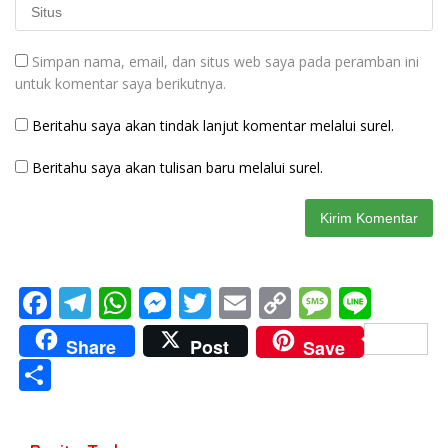
Simpan nama, email, dan situs web saya pada peramban ini
untuk komentar saya berikutnya.
Beritahu saya akan tindak lanjut komentar melalui surel.
Beritahu saya akan tulisan baru melalui surel.
F
T
W
M
T
E
C
M
Li
ac
el
h
e
w
m
o
e
n
Share
Post
Save
e
e
at
ss
itt
ai
p
ss
e
S
b
gr
s
e
er
l
y
a
h
o
a
A
n
Li
g
ar