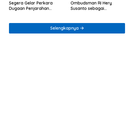
Segera Gelar Perkara
Ombudsman RI Hery
Dugaan Penjarahan
Susanto sebagai
Rumah Reni Oktavia
Tersangka Dugaan
Warga Lumbirejo
Korupsi Tata Kelola
Tambang Nikel
Selengkapnya