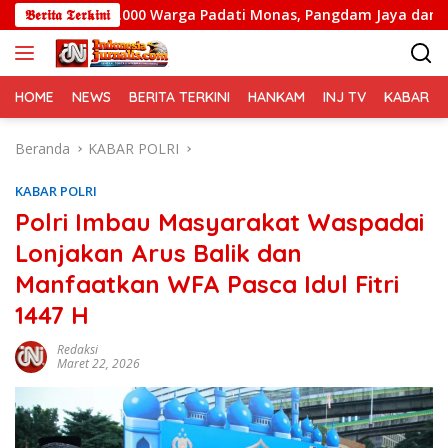
Langsung
11.000 Warga Padati Monas, Pangdam Jaya dan Kapolda Metr
𝕭𝖊𝖗𝖎𝖙𝖆 𝕿𝖊𝖗𝖐𝖎𝖓𝖎
ke
konten
HOME
NEWS
BERITA TERKINI
HANKAM
INJ TV
KABAR PO
Beranda
KABAR POLRI
KABAR POLRI
Polri Imbau Masyarakat Waspadai
Lonjakan Arus Balik dan
Manfaatkan WFA Pasca Idul Fitri
1447 H
Redaksi
Maret 22, 2026