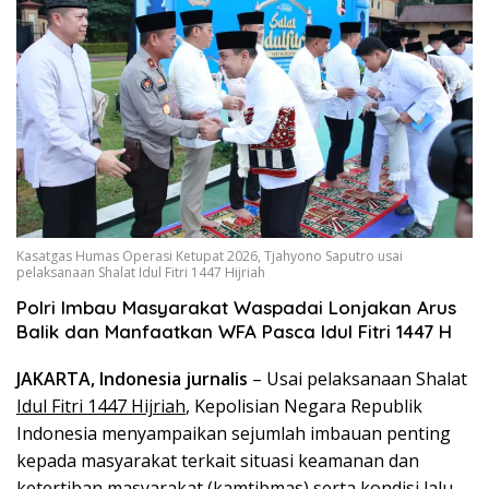
Kasatgas Humas Operasi Ketupat 2026, Tjahyono Saputro usai
pelaksanaan Shalat Idul Fitri 1447 Hijriah
Polri Imbau Masyarakat Waspadai Lonjakan Arus
Balik dan Manfaatkan WFA Pasca Idul Fitri 1447 H
JAKARTA, Indonesia jurnalis
– Usai pelaksanaan Shalat
Idul Fitri 1447 Hijriah
, Kepolisian Negara Republik
Indonesia menyampaikan sejumlah imbauan penting
kepada masyarakat terkait situasi keamanan dan
ketertiban masyarakat (kamtibmas) serta kondisi lalu