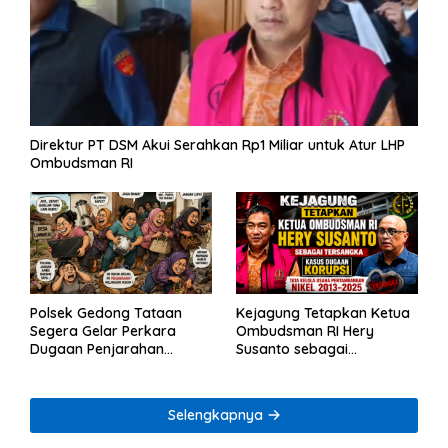
Direktur PT DSM Akui Serahkan Rp1 Miliar untuk Atur LHP
Ombudsman RI
Polsek Gedong Tataan
Kejagung Tetapkan Ketua
Segera Gelar Perkara
Ombudsman RI Hery
Dugaan Penjarahan
Susanto sebagai
Rumah Reni Oktavia
Tersangka Dugaan
Warga Lumbirejo
Korupsi Tata Kelola
Tambang Nikel
Selengkapnya