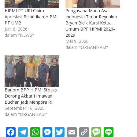
HIPMI PT UPI Cibiru
Pengusaha Muda Asal
Apresiasi Pelantikan HIPMI
Indonesia Timur Reynaldo
PT UMB
Bryan Bidik Kursi Ketua
Juni 6, 2026
Umum BPP HIPMI 2026–
dalam "NEWS"
2029
Mei 9, 2026
dalam "ORGANISASI"
Banom BPP HIPMI Stocks
Dorong Akbar Himawan
Buchari Jadi Menpora RI
September 16, 2025
dalam "ORGANISASI"
F
T
W
M
T
E
C
M
Li