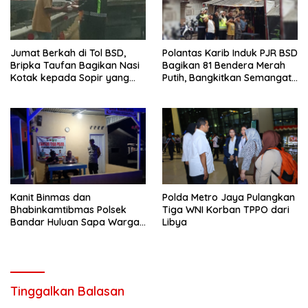
Jumat Berkah di Tol BSD,
Polantas Karib Induk PJR BSD
Bripka Taufan Bagikan Nasi
Bagikan 81 Bendera Merah
Kotak kepada Sopir yang
Putih, Bangkitkan Semangat
Kendaraannya Rusak
Nasionalisme Warga
Kanit Binmas dan
Polda Metro Jaya Pulangkan
Bhabinkamtibmas Polsek
Tiga WNI Korban TPPO dari
Bandar Huluan Sapa Warga
Libya
Jaga Kamling demi
Kampung yang Aman
Tinggalkan Balasan