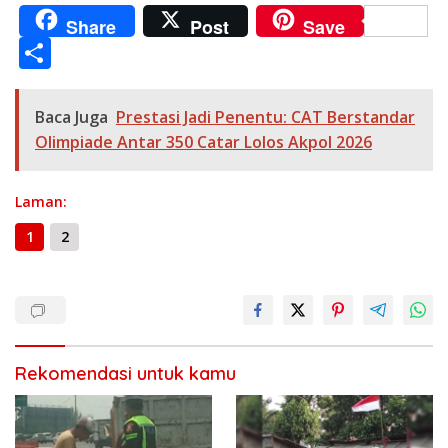
ac
el
h
e
w
m
o
e
n
Share
Post
Save
e
e
at
ss
itt
ai
p
ss
e
S
b
gr
s
e
er
l
y
a
h
o
a
A
n
Li
g
ar
Baca Juga
Prestasi Jadi Penentu: CAT Berstandar
o
m
p
g
n
e
e
Olimpiade Antar 350 Catar Lolos Akpol 2026
k
p
er
k
Laman:
1
2
Rekomendasi untuk kamu