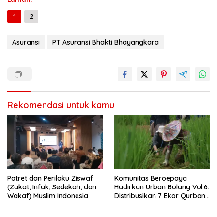
o
a
A
n
Li
g
ar
o
m
p
g
n
e
e
1
2
k
p
er
k
Asuransi
PT Asuransi Bhakti Bhayangkara
Rekomendasi untuk kamu
Potret dan Perilaku Ziswaf
Komunitas Beroepaya
(Zakat, Infak, Sedekah, dan
Hadirkan Urban Bolang Vol.6:
Wakaf) Muslim Indonesia
Distribusikan 7 Ekor Qurban
dan Sedekah Daging,
Pertama Kali dalam Dua