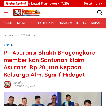
Langsung
try Legal Framework (AGP)
𝕭𝖊𝖗𝖎𝖙𝖆 𝕿𝖊𝖗𝖐𝖎𝖓𝖎
Pelatihan Vokasi Nasional B
ke
konten
HOME
NEWS
BERITA TERKINI
HANKAM
INJ TV
KABAR PO
Beranda
SOSIAL
SOSIAL
PT Asuransi Bhakti Bhayangkara
memberikan Santunan klaim
Asuransi Rp 20 juta Kepada
Keluarga Alm. Syarif Hidayat
Redaksi
Februari 22, 2025