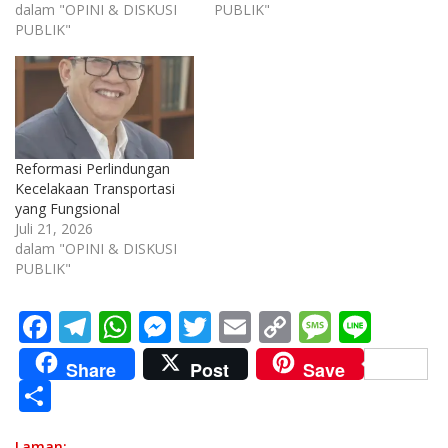
dalam "OPINI & DISKUSI
PUBLIK"
PUBLIK"
Reformasi Perlindungan
Kecelakaan Transportasi
yang Fungsional
Juli 21, 2026
dalam "OPINI & DISKUSI
PUBLIK"
F
T
W
M
T
E
C
M
Li
ac
el
h
e
w
m
o
e
n
Share
Post
Save
e
e
at
ss
itt
ai
p
ss
e
S
b
gr
s
e
er
l
y
a
h
Laman: