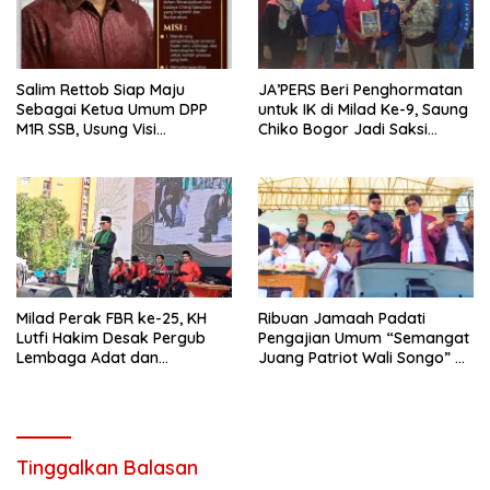
Salim Rettob Siap Maju
‎JA’PERS Beri Penghormatan
Sebagai Ketua Umum DPP
untuk IK di Milad Ke-9, Saung
M1R SSB, Usung Visi
Chiko Bogor Jadi Saksi
Organisasi Berkarakter dan
Kebersamaan
Unggul
Milad Perak FBR ke-25, KH
Ribuan Jamaah Padati
Lutfi Hakim Desak Pergub
Pengajian Umum “Semangat
Lembaga Adat dan
Juang Patriot Wali Songo” di
Kebudayaan Betawi Segera
Pemalang
Diterbitkan
Tinggalkan Balasan