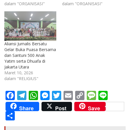
dalam "ORGANISASI"
dalam "ORGANISASI"
Aliansi Jurnalis Bersatu
Gelar Buka Puasa Bersama
dan Santuni 500 Anak
Yatim serta Dhuafa di
Jakarta Utara
Maret 10, 2026
dalam "RELIGIUS"
F
T
W
M
T
E
C
M
Li
ac
el
h
e
w
m
o
e
n
Share
Post
Save
e
e
at
ss
itt
ai
p
ss
e
S
b
gr
s
e
er
l
y
a
h