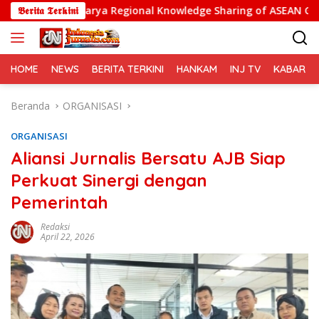
Langsung
akarya Regional Knowledge Sharing of ASEAN Guiding Principles f
𝕭𝖊𝖗𝖎𝖙𝖆 𝕿𝖊𝖗𝖐𝖎𝖓𝖎
ke
konten
HOME
NEWS
BERITA TERKINI
HANKAM
INJ TV
KABAR PO
Beranda
ORGANISASI
ORGANISASI
Aliansi Jurnalis Bersatu AJB Siap
Perkuat Sinergi dengan
Pemerintah
Redaksi
April 22, 2026