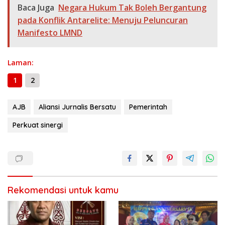
o
a
A
n
Li
g
ar
Baca Juga
Negara Hukum Tak Boleh Bergantung
o
m
p
g
n
e
e
pada Konflik Antarelite: Menuju Peluncuran
k
p
er
k
Manifesto LMND
Laman:
1
2
AJB
Aliansi Jurnalis Bersatu
Pemerintah
Perkuat sinergi
Rekomendasi untuk kamu