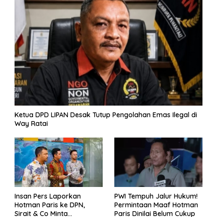
k
p
er
k
Ketua DPD LIPAN Desak Tutup Pengolahan Emas Ilegal di
Way Ratai
Insan Pers Laporkan
PWI Tempuh Jalur Hukum!
Hotman Paris ke DPN,
Permintaan Maaf Hotman
Sirait & Co Minta
Paris Dinilai Belum Cukup