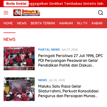
Langsung
il Menggagalkan Sindikat Tembakau Sintetis Seberat 995 Gra
𝕭𝖊𝖗𝖎𝖙𝖆 𝕿𝖊𝖗𝖐𝖎𝖓𝖎
ke
konten
HOME
NEWS
BERITA TERKINI
HANKAM
INJ TV
KABAR PO
NEWS
PARTAI
,
NEWS
Juli 27, 2026
Peringati Peristiwa 27 Juli 1996, DPC
PDI Perjuangan Pesawaran Gelar
Pendidikan Politik dan Diskusi
Kebangsaan
NEWS
Juli 26, 2026
Maluku Satu Rasa Gelar
Silaturrahmi, Perkuat Konsolidasi
Pengurus dan Persiapan Munas
2026