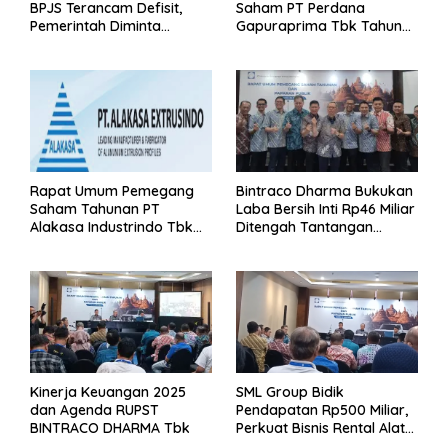
BPJS Terancam Defisit,
Saham PT Perdana
Pemerintah Diminta
Gapuraprima Tbk Tahun
Segera Lakukan Intervensi
Buku 2025
Rapat Umum Pemegang
Bintraco Dharma Bukukan
Saham Tahunan PT
Laba Bersih Inti Rp46 Miliar
Alakasa Industrindo Tbk
Ditengah Tantangan
2026
Kuartal 1 Tahun 2026
Kinerja Keuangan 2025
SML Group Bidik
dan Agenda RUPST
Pendapatan Rp500 Miliar,
BINTRACO DHARMA Tbk
Perkuat Bisnis Rental Alat
Berat dan Persiapan