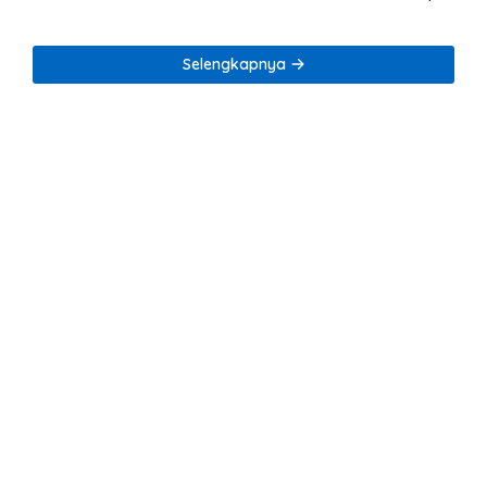
Penegakan Kode Etik
Selengkapnya