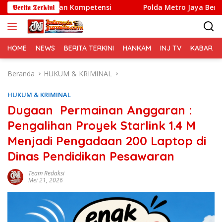
Langsung
kan Kompetensi
𝕭𝖊𝖗𝖎𝖙𝖆 𝕿𝖊𝖗𝖐𝖎𝖓𝖎
Polda Metro Jaya Berhasil Menggagalka
ke
konten
HOME
NEWS
BERITA TERKINI
HANKAM
INJ TV
KABAR PO
Beranda
HUKUM & KRIMINAL
HUKUM & KRIMINAL
Dugaan Permainan Anggaran :
Pengalihan Proyek Starlink 1.4 M
Menjadi Pengadaan 200 Laptop di
Dinas Pendidikan Pesawaran
Team Redaksi
Mei 21, 2026