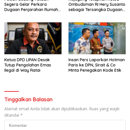
Segera Gelar Perkara
Ombudsman RI Hery Susanto
Dugaan Penjarahan Rumah
sebagai Tersangka Dugaan
Reni Oktavia Warga
Korupsi Tata Kelola
Lumbirejo
Tambang Nikel
Ketua DPD LIPAN Desak
Insan Pers Laporkan Hotman
Tutup Pengolahan Emas
Paris ke DPN, Sirait & Co
Ilegal di Way Ratai
Minta Penegakan Kode Etik
Tinggalkan Balasan
Alamat email Anda tidak akan dipublikasikan.
Ruas yang wajib
ditandai
*