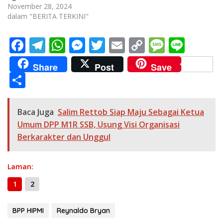
November 28, 2024
dalam "BERITA TERKINI"
F
T
W
M
T
E
C
M
Li
ac
el
h
e
w
m
o
e
n
Share
Post
Save
e
e
at
ss
itt
ai
p
ss
e
S
b
gr
s
e
er
l
y
a
h
o
a
A
n
Li
g
ar
Baca Juga
Salim Rettob Siap Maju Sebagai Ketua
o
m
p
g
n
e
e
Umum DPP M1R SSB, Usung Visi Organisasi
k
p
er
k
Berkarakter dan Unggul
Laman:
1
2
BPP HIPMI
Reynaldo Bryan