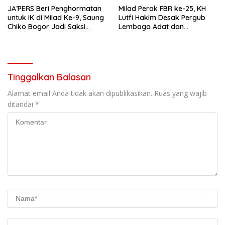
‎JA’PERS Beri Penghormatan
Milad Perak FBR ke-25, KH
untuk IK di Milad Ke-9, Saung
Lutfi Hakim Desak Pergub
Chiko Bogor Jadi Saksi
Lembaga Adat dan
Kebersamaan
Kebudayaan Betawi Segera
Diterbitkan
Tinggalkan Balasan
Alamat email Anda tidak akan dipublikasikan.
Ruas yang wajib
ditandai
*