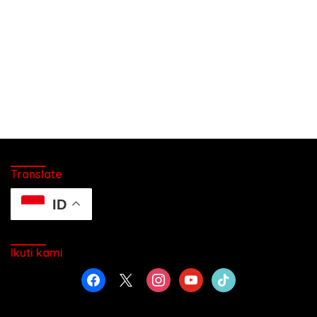
Translate
ID
Ikuti kami
facebook
x
instagram
youtube
tiktok