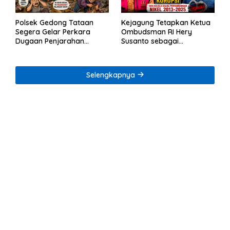
Polsek Gedong Tataan
Kejagung Tetapkan Ketua
Segera Gelar Perkara
Ombudsman RI Hery
Dugaan Penjarahan
Susanto sebagai
Rumah Reni Oktavia
Tersangka Dugaan
Warga Lumbirejo
Korupsi Tata Kelola
Tambang Nikel
Selengkapnya