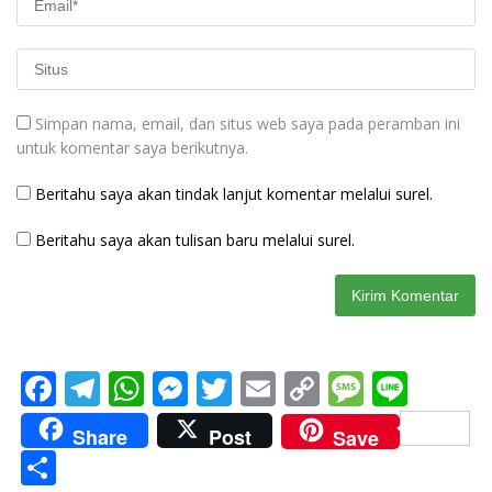
Simpan nama, email, dan situs web saya pada peramban ini
untuk komentar saya berikutnya.
Beritahu saya akan tindak lanjut komentar melalui surel.
Beritahu saya akan tulisan baru melalui surel.
F
T
W
M
T
E
C
M
Li
ac
el
h
e
w
m
o
e
n
Share
Post
Save
e
e
at
ss
itt
ai
p
ss
e
S