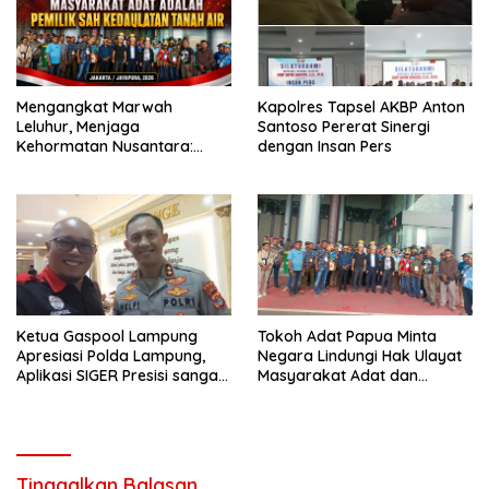
Mengangkat Marwah
Kapolres Tapsel AKBP Anton
Leluhur, Menjaga
Santoso Pererat Sinergi
Kehormatan Nusantara:
dengan Insan Pers
Masyarakat Adat Pemilik Sah
Kedaulatan Tanah Air
Ketua Gaspool Lampung
Tokoh Adat Papua Minta
Apresiasi Polda Lampung,
Negara Lindungi Hak Ulayat
Aplikasi SIGER Presisi sangat
Masyarakat Adat dan
membantu Masyarakat
Hentikan Izin Lahan
Bermasalah
Tinggalkan Balasan