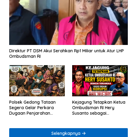
Direktur PT DSM Akui Serahkan Rp1 Miliar untuk Atur LHP
Ombudsman RI
Polsek Gedong Tataan
Kejagung Tetapkan Ketua
Segera Gelar Perkara
Ombudsman RI Hery
Dugaan Penjarahan
Susanto sebagai
Rumah Reni Oktavia
Tersangka Dugaan
Warga Lumbirejo
Korupsi Tata Kelola
Tambang Nikel
Selengkapnya