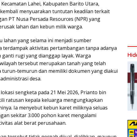
 Kecamatan Lahei, Kabupaten Barito Utara,
kembali menyuarakan tuntutan keadilan terkait
gan PT Nusa Persada Resources (NPR) yang
erusak lahan dan kebun milik warga.
 lahan yang selama ini menjadi sumber
 terdampak aktivitas pertambangan tanpa adanya
Hid
ganti rugi yang dianggap layak. Warga
ilayah tersebut merupakan tanah yang telah
a turun-temurun dan memiliki dokumen yang diakui
administrasi desa.
lokasi sengketa pada 21 Mei 2026, Prianto bin
ili ratusan kepala keluarga mengungkapkan
minya. Ia menyebut kebun karet miliknya seluas
gan sekitar 3.000 pohon karet mengalami
ivitas alat berat perusahaan.
an tersebut tidak pernah dijual, dialihkan, maupun