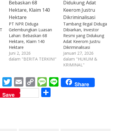
o
PT NPR Diduga
Tambang Ilegal Diduga
PT
Gelembungkan Luasan
Dibiarkan, Investor
Lahan: Bebaskan 68
Resmi yang Didukung
Hektare, Klaim 140
Adat Keerom Justru
Hektare
Dikriminalisasi
Juni 2, 2026
Januari 27, 2026
dalam "BERITA TERKINI"
dalam "HUKUM &
KRIMINAL"
M
T
E
C
M
Li
Share
e
w
m
o
e
n
S
Save
ss
itt
ai
p
ss
e
h
e
er
l
y
a
ar
n
Li
g
e
g
n
e