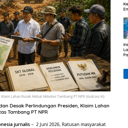
Ke
Em
In
L
Pa
& 
P
Et
laim Lahan Rusak Akibat Aktivitas Tambang PT NPR (ilustrasi AI)
an Desak Perlindungan Presiden, Klaim Lahan
vitas Tambang PT NPR
esia jurnalis
– 2 Juni 2026, Ratusan masyarakat