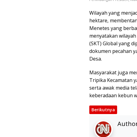
Wilayah yang menjadi
hektare, membentan
Menetes yang berba
menyatakan wilayah 
(SKT) Global yang di
dokumen pecahan yan
Desa.
Masyarakat juga me
Tripika Kecamatan ya
serta awak media te
keberadaan kebun wa
Berikutnya
Autho