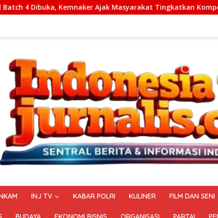
r Ajak Masyarakat Tingkatkan Kompetensi
Polda Metro
NKAM
INJ TV
KABAR POLRI
KULINER
FILM DAN SENI
S
BUDAYA
EKONOMI BISNIS
ORGANISASI
PARTAI
PE