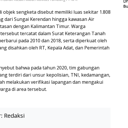
L
D
In
B
La
 objek sengketa disebut memiliki luas sekitar 1.808
In
g dari Sungai Kerendan hingga kawasan Air
Mi
tasan dengan Kalimantan Timur. Warga
Di
T
tersebut tercatat dalam Surat Keterangan Tanah
Ku
perbarui pada 2010 dan 2018, serta diperkuat oleh
Ta
g disahkan oleh RT, Kepala Adat, dan Pemerintah
nyebut bahwa pada tahun 2020, tim gabungan
ng terdiri dari unsur kepolisian, TNI, kedamangan,
lah melakukan verifikasi lapangan dan mengakui
rga di area tersebut.
r:
Redaksi