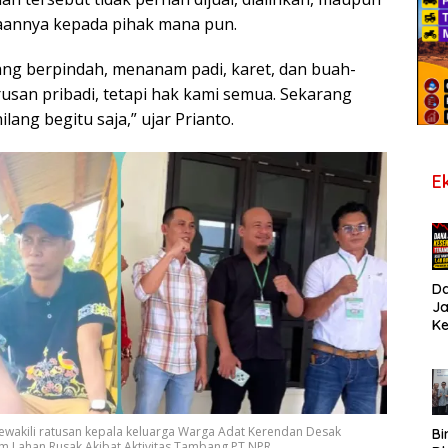
aannya kepada pihak mana pun.
dang berpindah, menanam padi, karet, dan buah-
rusan pribadi, tetapi hak kami semua. Sekarang
lang begitu saja,” ujar Prianto.
E
D
J
K
B
T
De
Pe
Di
ewakili ratusan kepala keluarga Warga Adat Kerendan Desak
S
Bi
im Lahan Rusak Akibat Aktivitas Tambang PT NPR