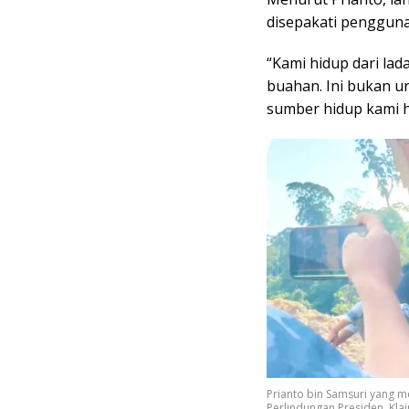
disepakati penggun
“Kami hidup dari la
buahan. Ini bukan u
sumber hidup kami hi
Prianto bin Samsuri yang m
Perlindungan Presiden, Kla