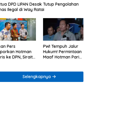
tua DPD LIPAN Desak Tutup Pengolahan
as Ilegal di Way Ratai
san Pers
PWI Tempuh Jalur
aporkan Hotman
Hukum! Permintaan
ris ke DPN, Sirait
Maaf Hotman Paris
Co Minta
Dinilai Belum Cukup
enegakan Kode
ik
Selengkapnya