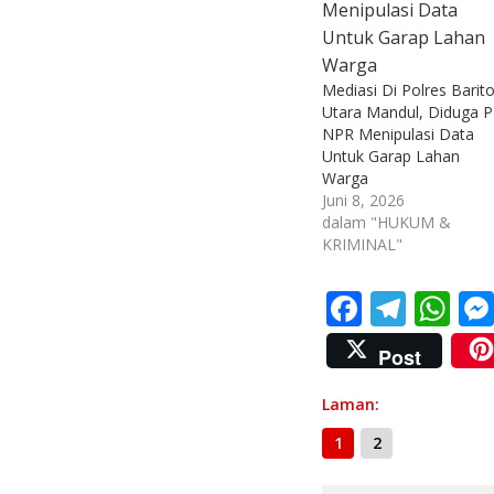
Mediasi Di Polres Barit
Utara Mandul, Diduga 
NPR Menipulasi Data
Untuk Garap Lahan
Warga
Juni 8, 2026
dalam "HUKUM &
KRIMINAL"
F
T
W
ac
el
h
Post
e
e
at
b
gr
s
Laman:
o
a
A
1
2
o
m
p