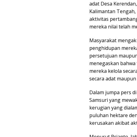
adat Desa Kerendan,
Kalimantan Tengah, 
aktivitas pertamban
mereka nilai telah m
Masyarakat mengaku
penghidupan mereka
persetujuan maupun 
menegaskan bahwa w
mereka kelola secar
secara adat maupun 
Dalam jumpa pers di 
Samsuri yang mewak
kerugian yang diala
puluhan hektare den
kerusakan akibat akt
Menurut Prianto, lah