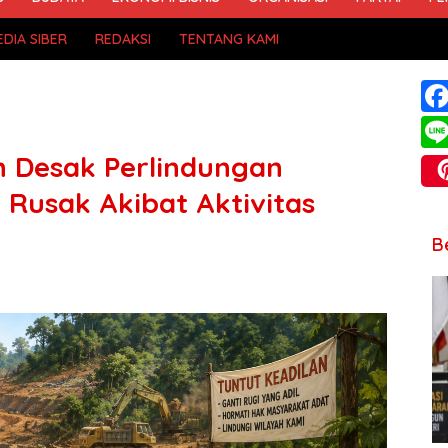
DIA SIBER
REDAKSI
TENTANG KAMI
 Desak Perlindungan
 Rusak Akibat Aktivitas
B